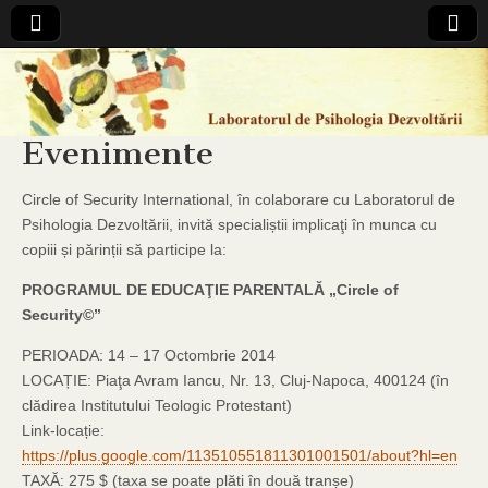
Laboratorul
de
Evenimente
Psihologia
Circle of Security International, în colaborare cu Laboratorul de
Psihologia Dezvoltării, invită specialiștii implicaţi în munca cu
Dezvoltarii
copiii și părinții să participe la:
PROGRAMUL DE EDUCAŢIE PARENTALĂ „Circle of
Security©”
PERIOADA: 14 – 17 Octombrie 2014
LOCAȚIE: Piaţa Avram Iancu, Nr. 13, Cluj-Napoca, 400124 (în
clădirea Institutului Teologic Protestant)
Link-locație:
https://plus.google.com/113510551811301001501/about?hl=en
TAXĂ: 275 $ (taxa se poate plăti în două tranșe)