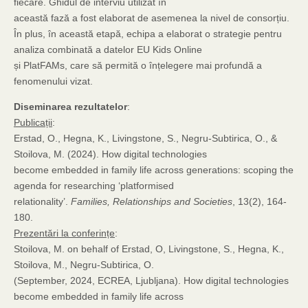
fiecare. Ghidul de interviu utilizat în
această fază a fost elaborat de asemenea la nivel de consorțiu.
În plus, în această etapă, echipa a elaborat o strategie pentru
analiza combinată a datelor EU Kids Online
și PlatFAMs, care să permită o înțelegere mai profundă a
fenomenului vizat.
Diseminarea rezultatelor
:
Publicații
:
Erstad, O., Hegna, K., Livingstone, S., Negru-Subtirica, O., &
Stoilova, M. (2024). How digital technologies
become embedded in family life across generations: scoping the
agenda for researching ‘platformised
relationality’.
Families, Relationships and Societies
, 13(2), 164-
180.
Prezentări la conferințe
:
Stoilova, M. on behalf of Erstad, O, Livingstone, S., Hegna, K.,
Stoilova, M., Negru-Subtirica, O.
(September, 2024, ECREA, Ljubljana). How digital technologies
become embedded in family life across