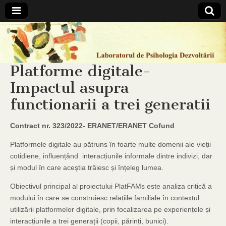
Laboratorul
de
Platforme digitale-
Impactul asupra
Psihologia
functionarii a trei generatii
Dezvoltarii
Contract nr. 323/2022- ERANET/ERANET Cofund
Platformele digitale au pătruns în foarte multe domenii ale vieții
cotidiene, influențând interacțiunile informale dintre indivizi, dar
și modul în care aceștia trăiesc și înțeleg lumea.
Obiectivul principal al proiectului PlatFAMs este analiza critică a
modului în care se construiesc relațiile familiale în contextul
utilizării platformelor digitale, prin focalizarea pe experiențele și
interacțiunile a trei generații (copii, părinți, bunici).