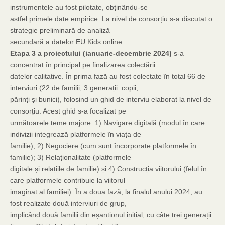
instrumentele au fost pilotate, obținându-se
astfel primele date empirice. La nivel de consorțiu s-a discutat o
strategie preliminară de analiză
secundară a datelor EU Kids online.
Etapa 3 a proiectului (ianuarie-decembrie 2024)
s-a
concentrat în principal pe finalizarea colectării
datelor calitative. În prima fază au fost colectate în total 66 de
interviuri (22 de familii, 3 generații: copii,
părinți și bunici), folosind un ghid de interviu elaborat la nivel de
consorțiu. Acest ghid s-a focalizat pe
următoarele teme majore: 1) Navigare digitală (modul în care
indivizii integrează platformele în viața de
familie); 2) Negociere (cum sunt încorporate platformele în
familie); 3) Relaționalitate (platformele
digitale și relațiile de familie) și 4) Construcția viitorului (felul în
care platformele contribuie la viitorul
imaginat al familiei). În a doua fază, la finalul anului 2024, au
fost realizate două interviuri de grup,
implicând două familii din eșantionul inițial, cu câte trei generații