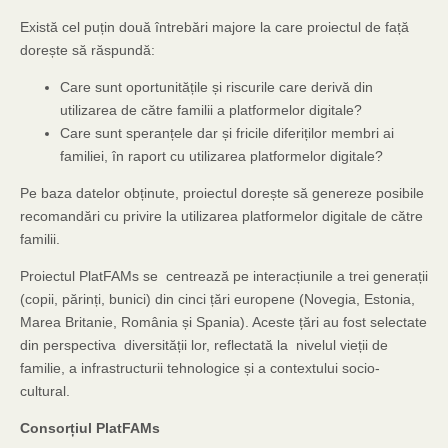
Există cel puțin două întrebări majore la care proiectul de față
dorește să răspundă:
Care sunt oportunitățile și riscurile care derivă din
utilizarea de către familii a platformelor digitale?
Care sunt speranțele dar și fricile diferiților membri ai
familiei, în raport cu utilizarea platformelor digitale?
Pe baza datelor obținute, proiectul dorește să genereze posibile
recomandări cu privire la utilizarea platformelor digitale de către
familii.
Proiectul PlatFAMs se centrează pe interacțiunile a trei generații
(copii, părinți, bunici) din cinci țări europene (Novegia, Estonia,
Marea Britanie, România și Spania). Aceste țări au fost selectate
din perspectiva diversității lor, reflectată la nivelul vieții de
familie, a infrastructurii tehnologice și a contextului socio-
cultural.
Consorțiul PlatFAMs