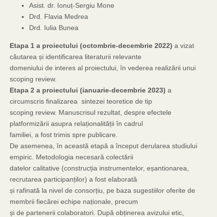
Asist. dr. Ionuț-Sergiu Mone
Drd. Flavia Medrea
Drd. Iulia Bunea
Etapa 1 a proiectului (octombrie-decembrie 2022)
a vizat
căutarea și identificarea literaturii relevante
domeniului de interes al proiectului, în vederea realizării unui
scoping review.
Etapa 2 a proiectului (ianuarie-decembrie 2023)
a
circumscris finalizarea sintezei teoretice de tip
scoping review. Manuscrisul rezultat, despre efectele
platformizării asupra relaționalității în cadrul
familiei, a fost trimis spre publicare.
De asemenea, în această etapă a început derularea studiului
empiric. Metodologia necesară colectării
datelor calitative (construcția instrumentelor, eșantionarea,
recrutarea participanților) a fost elaborată
și rafinată la nivel de consorțiu, pe baza sugestiilor oferite de
membrii fiecărei echipe naționale, precum
și de partenerii colaboratori. După obținerea avizului etic,